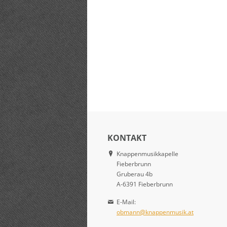
KONTAKT
Knappenmusikkapelle
Fieberbrunn
Gruberau 4b
A-6391 Fieberbrunn
E-Mail:
obmann@knappenmusik.at