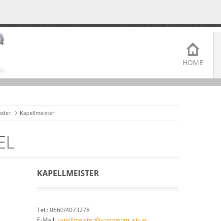
HOME
ieder
Kapellmeister
EL
KAPELLMEISTER
Tel.: 0660/4073278
E-Mail:
kapellmeister@knappenmusik.at