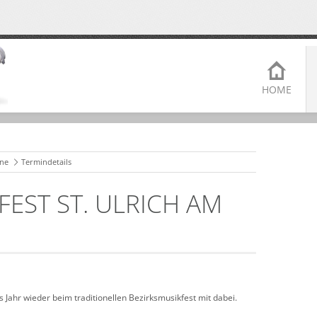
HOME
ne
Termindetails
FEST ST. ULRICH AM
 Jahr wieder beim traditionellen Bezirksmusikfest mit dabei.