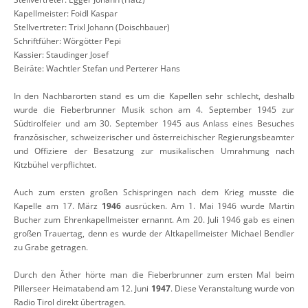
Kapellmeister: Foidl Kaspar
Stellvertreter: Trixl Johann (Doischbauer)
Schriftfüher: Wörgötter Pepi
Kassier: Staudinger Josef
Beiräte: Wachtler Stefan und Perterer Hans
In den Nachbarorten stand es um die Kapellen sehr schlecht, deshalb
wurde die Fieberbrunner Musik schon am 4. September 1945 zur
Südtirolfeier und am 30. September 1945 aus Anlass eines Besuches
französischer, schweizerischer und österreichischer Regierungsbeamter
und Offiziere der Besatzung zur musikalischen Umrahmung nach
Kitzbühel verpflichtet.
Auch zum ersten großen Schispringen nach dem Krieg musste die
Kapelle am 17. März
1946
ausrücken. Am 1. Mai 1946 wurde Martin
Bucher zum Ehrenkapellmeister ernannt. Am 20. Juli 1946 gab es einen
großen Trauertag, denn es wurde der Altkapellmeister Michael Bendler
zu Grabe getragen.
Durch den Äther hörte man die Fieberbrunner zum ersten Mal beim
Pillerseer Heimatabend am 12. Juni
1947
. Diese Veranstaltung wurde von
Radio Tirol direkt übertragen.