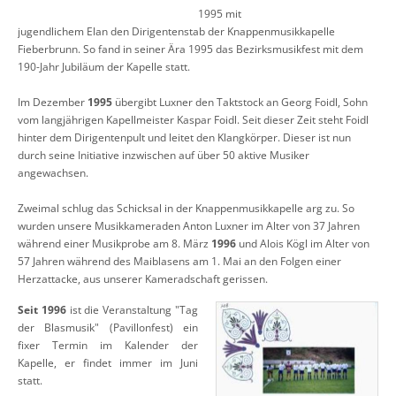
1995 mit
jugendlichem Elan den Dirigentenstab der Knappenmusikkapelle
Fieberbrunn. So fand in seiner Ära 1995 das Bezirksmusikfest mit dem
190-Jahr Jubiläum der Kapelle statt.
Im Dezember
1995
übergibt Luxner den Taktstock an Georg Foidl, Sohn
vom langjährigen Kapellmeister Kaspar Foidl. Seit dieser Zeit steht Foidl
hinter dem Dirigentenpult und leitet den Klangkörper. Dieser ist nun
durch seine Initiative inzwischen auf über 50 aktive Musiker
angewachsen.
Zweimal schlug das Schicksal in der Knappenmusikkapelle arg zu. So
wurden unsere Musikkameraden Anton Luxner im Alter von 37 Jahren
während einer Musikprobe am 8. März
1996
und Alois Kögl im Alter von
57 Jahren während des Maiblasens am 1. Mai an den Folgen einer
Herzattacke, aus unserer Kameradschaft gerissen.
Seit 1996
ist die Veranstaltung "Tag
der Blasmusik" (Pavillonfest) ein
fixer Termin im Kalender der
Kapelle, er findet immer im Juni
statt.