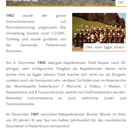
1961
1962
wurde der ganze
Instrumentensatz auf
Normalstimmung umgerüstet. Die
Umstellung kostete rund 112.000.-
Schilling und wurde großteils von
der Gemeinde Fieberbrunn
1966 - Kpm. Egger Johann
finanziert.
Am 4. Dezember
1965
übergab Kapellmeister Foidl Kaspar nach 20-
jähriger, sehr erfolgreicher Tätigkeit als Kapellmeister dieses nicht
leichte Amt an Egger Johann. Foidl machte sich nicht nur als Dirigent,
sondern auch als Komponist sehr verdient. So findet man im Notenarchiv
der Musikkapelle Fieberbrunn 7 Märsche, 2 Polkas, 1 Walzer, 1
Konzertstück und 8 Trauermärsche, welche von Foidl komponiert wurden.
Nebenbei instrumentierte er auch zahlreiche Lieder und
Tanzmusikstücke.
Im Dezember
1967
verschied Altkapellmeister Bucher Martin im Alter
von 85 Jahren. Er war fast ein halbes Jahrhundert für das musikalische
Geschehen in Fieberbrunn vertwortlich.