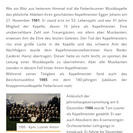
Wie ein Blitz aus heiterem Himmel traf die Fieberbrunner Musikkapelle
das plötzliche Ableben ihres geschätzten Kapellmeister Egger Johann am
27. November
1981
. Er stand erst im 53. Lebensjahr und war 41 Jahre
Mitglied der Kapelle, davon 16 Jahre als Kapellmeister. Eine
unübersehbare Zahl von Trauergästen, vor allem aber Musikanten,
erwiesen ihm die Ehre des letzten Geleites. Der Tod des Kapellmeisters
riss eine große Lücke in die Kapelle und das schwere Amt des
Nachfolgers wurde dem Kapellmeisterstellvertreter Hans Rieder
(Lederer Hans) übertragen. Dieser hatte es nicht leicht, so spontan die
Leitung einer Musikkapelle zu übernehmen. Aber alle Musikanten
standen in diesem Fall hinter ihrem Kapellmeister.
Während seiner Tätigkeit als Kapellmeister fand auch das
Bezirksmusikfest
1985
mit dem 180-jährigen Jubiläum der
Knappenmusikkapelle Fieberbrunn statt.
Anlässlich der
Jahreshauptversammlung am 6.
Dezember
1986
wurde Toni Luxner
als Kapellmeister gewählt. Er war
auch Absolvent des 4-semestrigen
Orchesterleiter-Lehrgangs in
1995 - Kpm. Luxner Anton
Innsbruck. Er führte bis Dezember