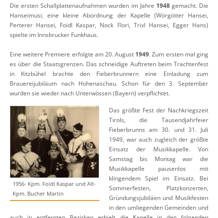
Die ersten Schallplattenaufnahmen wurden im Jahre
1948
gemacht. Die
Hanseimusi, eine kleine Abordnung der Kapelle (Wörgötter Hansei,
Perterer Hansei, Foidl Kaspar, Nock Flori, Trixl Hansei, Egger Hans)
spielte im Innsbrucker Funkhaus.
Eine weitere Premiere erfolgte am 20. August
1949
. Zum ersten mal ging
es über die Staatsgrenzen. Das schneidige Auftreten beim Trachtenfest
in Kitzbühel brachte den Fieberbrunnern eine Einladung zum
Brauereijubiläum nach Hohenaschau. Schon für den 3. September
wurden sie wieder nach Unterwössen (Bayern) verpflichtet.
Das größte Fest der Nachkriegszeit
Tirols, die Tausendjahrfeier
Fieberbrunns am 30. und 31. Juli
1949, war auch zugleich der größte
Einsatz der Musikkapelle. Von
Samstag bis Montag war die
Musikkapelle pausenlos mit
klingendem Spiel im Einsatz. Bei
1956- Kpm. Foidl Kaspar und Alt-
Sommerfesten, Platzkonzerten,
Kpm. Bucher Martin
Gründungsjubiläen und Musikfesten
in den umliegenden Gemeinden und
auch in entfernten Bezirken erhielt die Kapelle in den folgenden