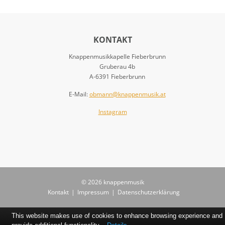
KONTAKT
Knappenmusikkapelle Fieberbrunn
Gruberau 4b
A-6391 Fieberbrunn
E-Mail:
obmann@knappenmusik.at
Instagram
© 2026 knappenmusik
Kontakt
|
Impressum
|
Datenschutzerklärung
This website makes use of cookies to enhance browsing experience and